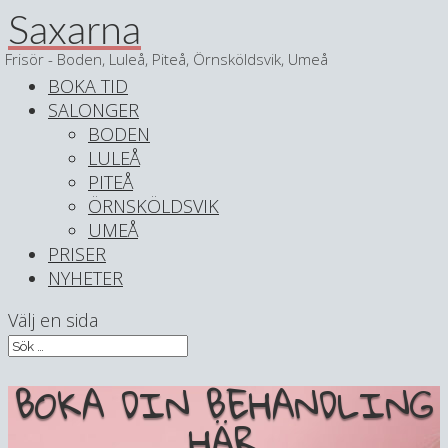
Saxarna
Frisör - Boden, Luleå, Piteå, Örnsköldsvik, Umeå
BOKA TID
SALONGER
BODEN
LULEÅ
PITEÅ
ÖRNSKÖLDSVIK
UMEÅ
PRISER
NYHETER
Välj en sida
BOKA DIN BEHANDLING
HÄR