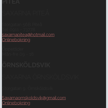
PITEÅ
SAXARNA PITEÅ
Storgatan 56B Piteå
Tel: 0911 - 73778
saxarnapitea@hotmail.com
Onlinebokning
Öppettider
Mån-fre 09 - 18
ÖRNSKÖLDSVIK
SAXARNA ÖRNSKÖLDSVIK
Storgatan 9, Örnsköldsvik
Saxarnaornskoldsvik@gmail.com
Onlinebokning