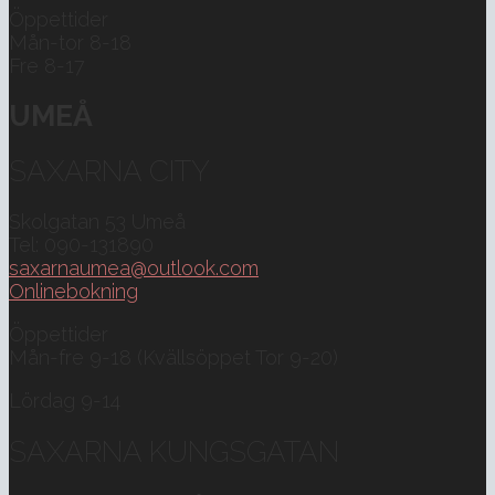
Öppettider
Mån-tor 8-18
Fre 8-17
UMEÅ
SAXARNA CITY
Skolgatan 53 Umeå
Tel: 090-131890
saxarnaumea@outlook.com
Onlinebokning
Öppettider
Mån-fre 9-18 (Kvällsöppet Tor 9-20)
Lördag 9-14
SAXARNA KUNGSGATAN