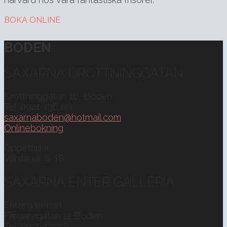
BOKA ONLINE
BODEN
SAXARNA DROTTNINGGATAN
Drottninggatan 16, Boden
Tel: 0921-136 00
saxarnaboden@hotmail.com
Onlinebokning
Öppettider
Vardagar 9-18
SAXARNA ENTER GALLERIA
Entergallerian
Färgaregatan 12 Boden
Tel: 0921-13950