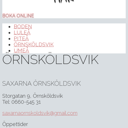
BOKA ONLINE
BODEN
LULEÅ
PITEÅ
ÖRNSKÖLDSVIK
UMEÅ
ÖRNSKÖLDSVIK
SAXARNA ÖRNSKÖLDSVIK
Storgatan 9, Örnsköldsvik
Tel: 0660-545 31
saxarnaornskoldsvik@gmail.com
Öppettider