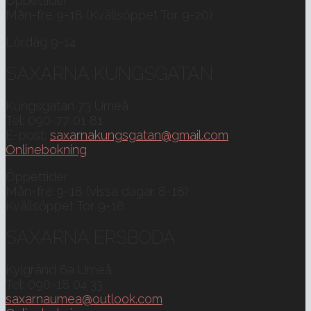
Öppettider
Mån-fre 9-18 (Kvällsöppet Tor 9-20)
Lördag 9-14
SAXARNA KUNGSGATAN
Kungsgatan 73 Umeå
Tel: 090-77 01 81
E-post:
saxarnakungsgatan@gmail.com
Onlinebokning
Öppettider
Mån-fre 9-18 (vissa dagar 8-18)
Kvällsöppet Tor 9-18
SAXARNA ERSBODA
Kylgränd 6a Umeå
Tel: 090-18 04 33
saxarnaumea@outlook.com